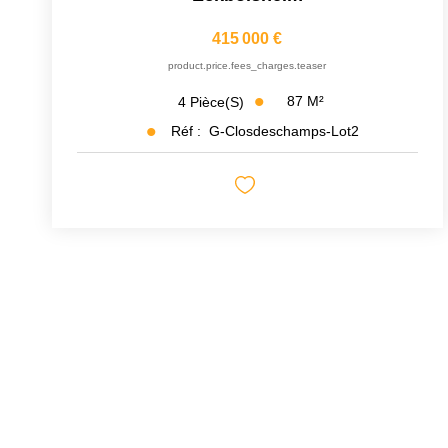
415 000 €
product.price.fees_charges.teaser
87
M²
4
Pièce(s)
Réf :
G-Closdeschamps-Lot2