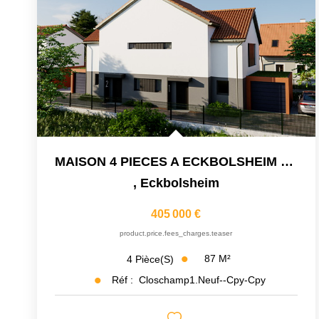
MAISON 4 PIECES A ECKBOLSHEIM DE 88 M²
,
Eckbolsheim
405 000 €
product.price.fees_charges.teaser
87
M²
4
Pièce(s)
Réf :
Closchamp1.Neuf--cpy-Cpy