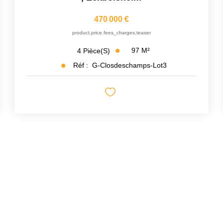
470 000 €
product.price.fees_charges.teaser
97
M²
4
Pièce(s)
Réf :
G-Closdeschamps-Lot3