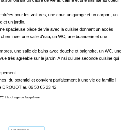
aison offrant un cadre de vie au calme et une intimité au coeur
entrées pour les voitures, une cour, un garage et un carport, un
 et un jardin.
ne spacieuse pièce de vie avec la cuisine donnant un accès
t cheminée, une salle d'eau, un WC, une buanderie et une
ambres, une salle de bains avec douche et baignoire, un WC, une
vue très agréable sur le jardin. Ainsi qu'une seconde cuisine qui
iquement.
 du potentiel et convient parfaitement à une vie de famille !
nie DROUOT au 06 59 05 23 42 !
TC à la charge de l'acquéreur