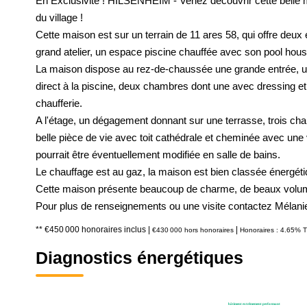
En Exclusivité ! HILSENHEIM - Venez découvrir cette belle m
du village !
Cette maison est sur un terrain de 11 ares 58, qui offre deux 
grand atelier, un espace piscine chauffée avec son pool house
La maison dispose au rez-de-chaussée une grande entrée, u
direct à la piscine, deux chambres dont une avec dressing e
chaufferie.
A l'étage, un dégagement donnant sur une terrasse, trois ch
belle pièce de vie avec toit cathédrale et cheminée avec une 
pourrait être éventuellement modifiée en salle de bains.
Le chauffage est au gaz, la maison est bien classée énergét
Cette maison présente beaucoup de charme, de beaux volumes,
Pour plus de renseignements ou une visite contactez Méla
** €450 000
honoraires inclus
|
|
€430 000
hors honoraires
Honoraires : 4.65% T
Diagnostics énergétiques