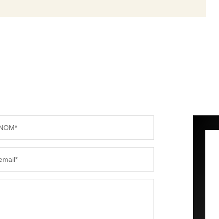
NOM*
email*