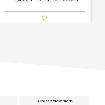
79
m²
Réf :
HELIlot516
4
pièce(s)
Durée de remboursements