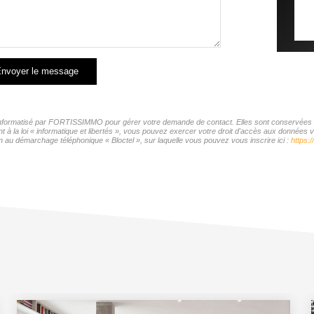
nvoyer le message
r informatisé par FORTISSIMMO pour gérer votre demande de contact. Elles sont conservées pou
t à la loi « informatique et libertés », vous pouvez exercer votre droit d'accès aux donnée
n au démarchage téléphonique « Bloctel », sur laquelle vous pouvez vous inscrire ici :
https:/