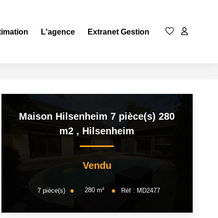
timation
L'agence
Extranet Gestion
Maison Hilsenheim 7 pièce(s) 280
m2
,
Hilsenheim
Vendu
280
m²
7
pièce(s)
Réf :
MD2477