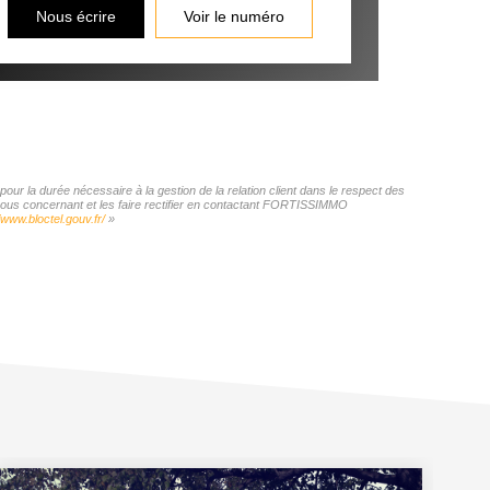
Nous écrire
Voir le numéro
r la durée nécessaire à la gestion de la relation client dans le respect des
s vous concernant et les faire rectifier en contactant FORTISSIMMO
/www.bloctel.gouv.fr/
»