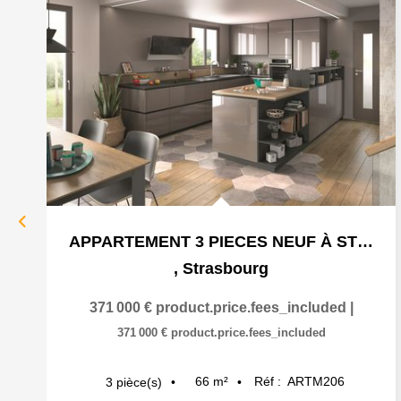
APPARTEMENT 3 PIECES NEUF À STRASBOURG ART MODERNE - GARE
,
Strasbourg
371 000 €
product.price.fees_included
|
371 000 €
product.price.fees_included
66
m²
Réf :
ARTM206
3
pièce(s)