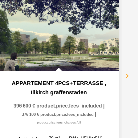
APPARTEMENT 4PCS+TERRASSE
,
Illkirch graffenstaden
396 600 €
product.price.fees_included
|
|
376 100 €
product.price.fees_included
product.price.fees_charges.full