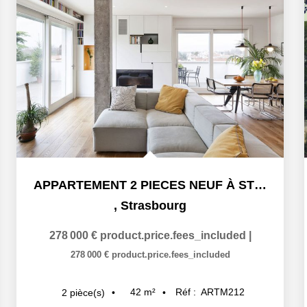
APPARTEMENT 2 PIECES NEUF À STRASBOURG ART MODERNE - GARE
,
Strasbourg
278 000 €
product.price.fees_included
|
278 000 €
product.price.fees_included
42
m²
Réf :
ARTM212
2
pièce(s)