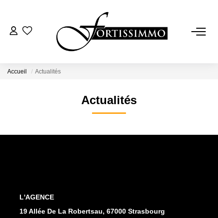
VENTES
Tous Nos Biens
Accueil
Actualités
Ancien
Actualités
Neuf
LOCATIONS
GESTION
ESTIMATION
L'AGENCE
19 Allée De La Robertsau, 67000 Strasbourg