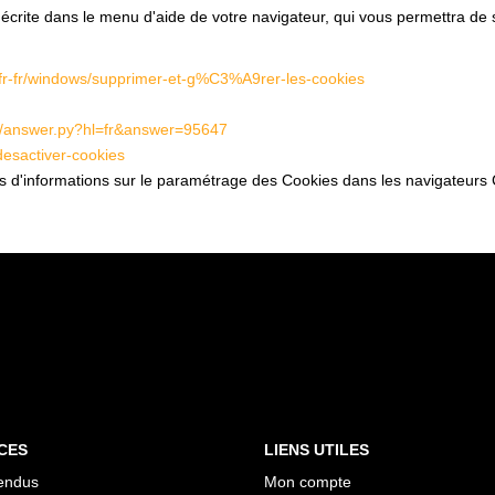
 décrite dans le menu d'aide de votre navigateur, qui vous permettra de
m/fr-fr/windows/supprimer-et-g%C3%A9rer-les-cookies
in/answer.py?hl=fr&answer=95647
-desactiver-cookies
lus d'informations sur le paramétrage des Cookies dans les navigateurs 
CES
LIENS UTILES
endus
Mon compte