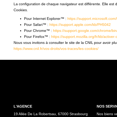
La configuration de chaque navigateur est différente. Elle est
Cookies.
Pour Internet Explorer™ :
https://support.microsoft.co
Pour Safari™ :
https://support.apple.com/kb/PH5042
Pour Chrome™ :
https://support.google.com/chrome/b
Pour Firefox™ :
https://support.mozilla.org/fr/kb/activer
Nous vous invitons à consulter le site de la CNIL pour avoir p
https://www.cnil.fr/vos-droits/vos-traces/les-cookies/
L'AGENCE
NOS SERVI
19 Allée De La Robertsau, 67000 Strasbourg
Nos biens v